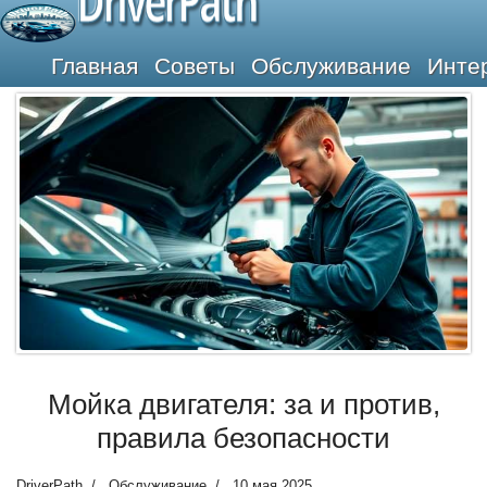
DriverPath
Главная
Советы
Обслуживание
Инте
Мойка двигателя: за и против,
правила безопасности
DriverPath
Обслуживание
10 мая 2025