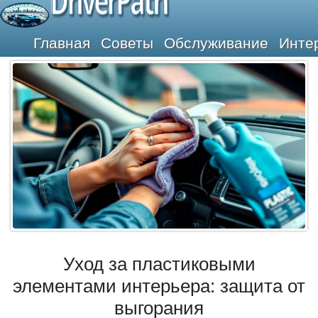
DriverPath
Главная
Советы
Обслуживание
Инте
Уход за пластиковыми
элементами интерьера: защита от
выгорания