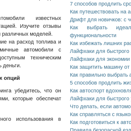
7 способов продлить ср
Как путешествовать на 
омобили известных
Дрифт для новичков: с ч
ацией. Изучите отзывы
Как выбрать идеа
и различных моделей.
функциональности
ние на расход топлива и
Как избежать лишних ра
омичные автомобили с
Лайфхаки для быстрого 
оступным техническим
Лайфхаки для экономии 
 деньги.
Как защитить машину от
Как правильно выбрать 
х опций
5 способов продлить жи
нга убедитесь, что он
Как автоспорт вдохновл
ми, которые обеспечат
Лайфхаки для быстрого 
Что делать, если автомо
Как справляться с язык
ного использования в
Как подготовиться к ав
Правила безопасной езд