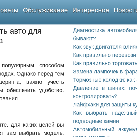
оветы
Обслуживание
Интересное
Новост
ть авто для
Диагностика автомобиля
бывают?
а
Как звук двигателя влия
Как правильно перевози
Как правильно торговат
 популярным способом
Замена лампочек в фара
родах. Однако перед тем
Тормозные колодки: как 
еринга, важно учесть
Давление в шинах: поч
ы обеспечить удобство,
контролировать?
зования.
Лайфхаки для защиты ку
Как выбрать надежны
подводные камни
те, для каких целей вы
Автомобильный аккуму
ет вам выбрать модель,