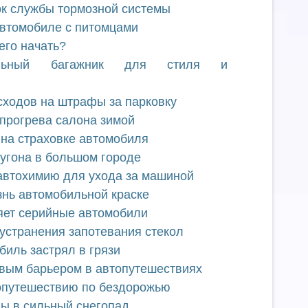
ок службы тормозной системы
автомобиле с питомцами
его начать?
льный багажник для стиля и
сходов на штрафы за парковку
прогрева салона зимой
на страховке автомобиля
 угона в большом городе
автохимию для ухода за машиной
знь автомобильной краске
яет серийные автомобили
устранения запотевания стекол
биль застрял в грязи
овым барьером в автопутешествиях
топутешествию по бездорожью
ы в сильный снегопад