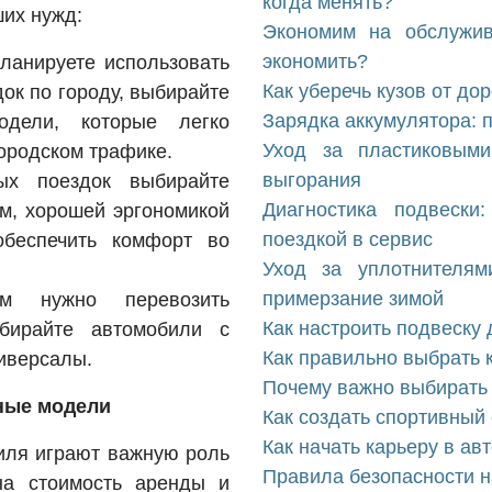
когда менять?
ших нужд:
Экономим на обслужив
экономить?
ланируете использовать
Как уберечь кузов от до
ок по городу, выбирайте
Зарядка аккумулятора: 
дели, которые легко
Уход за пластиковыми
городском трафике.
выгорания
ых поездок выбирайте
Диагностика подвески
м, хорошей эргономикой
поездкой в сервис
обеспечить комфорт во
Уход за уплотнителям
примерзание зимой
м нужно перевозить
Как настроить подвеску 
ыбирайте автомобили с
Как правильно выбрать 
иверсалы.
Почему важно выбирать
ные модели
Как создать спортивный
Как начать карьеру в ав
иля играют важную роль
Правила безопасности н
на стоимость аренды и