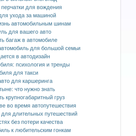
 перчатки для вождения
 для ухода за машиной
жизнь автомобильным шинам
уль для вашего авто
ть багаж в автомобиле
автомобиль для большой семьи
щается в автодизайн
обиля: психология и тренды
биля для такси
авто для каршеринга
ыне: что нужно знать
ть крупногабаритный груз
иве во время автопутешествия
 для длительных путешествий
стях без потери качества
биль к любительским гонкам