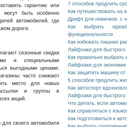
7 способов продлить ср
оставить гарантию или
Как путешествовать на 
и могут быть особенно
Дрифт для новичков: с ч
елей автомобилей, где
Как выбрать идеа
шком дороги.
функциональности
Как избежать лишних ра
Лайфхаки для быстрого 
лагают сезонные скидки
Как правильно выбрать 
ями и специальными
Лайфхаки для экономии 
ься выгодными ценами.
Как защитить машину от
агазины часто снижают
5 способов продлить жи
дить место для новых
Как автоспорт вдохновл
рассылки и группы в
Лайфхаки для быстрого 
всех акций.
Что делать, если автомо
Как справляться с язык
Как подготовиться к ав
и для своего автомобиля
Как выбрать спортивные