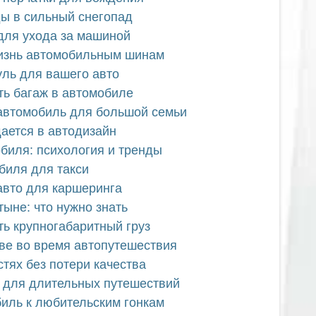
ы в сильный снегопад
 для ухода за машиной
жизнь автомобильным шинам
уль для вашего авто
ть багаж в автомобиле
автомобиль для большой семьи
щается в автодизайн
обиля: психология и тренды
биля для такси
авто для каршеринга
ыне: что нужно знать
ть крупногабаритный груз
иве во время автопутешествия
стях без потери качества
 для длительных путешествий
биль к любительским гонкам