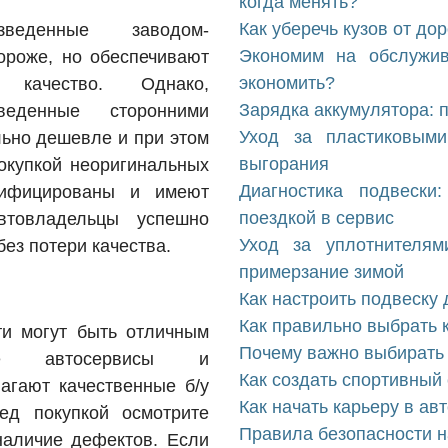
когда менять?
Как уберечь кузов от до
зведенные заводом-
Экономим на обслужив
ороже, но обеспечивают
экономить?
 качество. Однако,
Зарядка аккумулятора: 
веденные сторонними
Уход за пластиковыми
льно дешевле и при этом
выгорания
покупкой неоригинальных
Диагностика подвески
ртифицированы и имеют
поездкой в сервис
втовладельцы успешно
Уход за уплотнителям
ез потери качества.
примерзание зимой
Как настроить подвеску 
Как правильно выбрать 
ти могут быть отличным
Почему важно выбирать
ие автосервисы и
Как создать спортивный
агают качественные б/у
Как начать карьеру в ав
ед покупкой осмотрите
Правила безопасности н
 наличие дефектов. Если