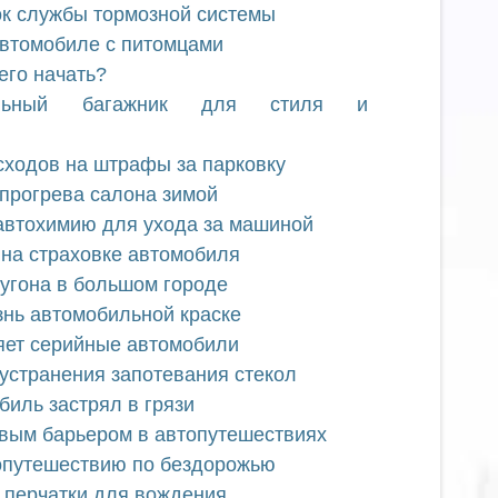
ок службы тормозной системы
автомобиле с питомцами
его начать?
льный багажник для стиля и
сходов на штрафы за парковку
прогрева салона зимой
автохимию для ухода за машиной
на страховке автомобиля
 угона в большом городе
знь автомобильной краске
яет серийные автомобили
устранения запотевания стекол
биль застрял в грязи
овым барьером в автопутешествиях
топутешествию по бездорожью
 перчатки для вождения