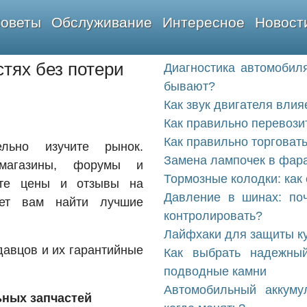
оветы
Обслуживание
Интересное
Новост
стях без потери
Диагностика автомобиля
бывают?
Как звук двигателя влия
Как правильно перевози
Как правильно торговат
льно изучите рынок.
Замена лампочек в фара
-магазины, форумы и
Тормозные колодки: как 
ите цены и отзывы на
Давление в шинах: поч
ет вам найти лучшие
контролировать?
Лайфхаки для защиты ку
давцов и их гарантийные
Как выбрать надежны
подводные камни
Автомобильный аккуму
ных запчастей