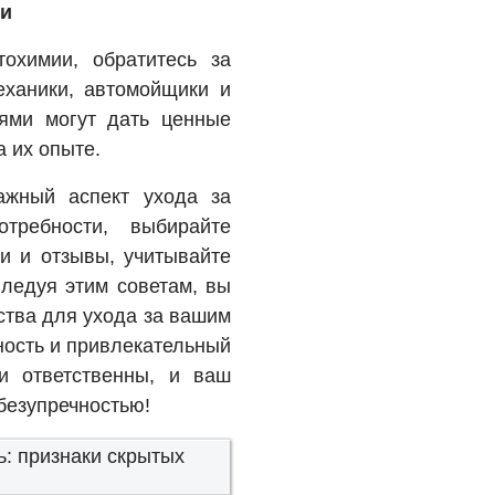
ми
охимии, обратитесь за
еханики, автомойщики и
ями могут дать ценные
 их опыте.
жный аспект ухода за
требности, выбирайте
ии и отзывы, учитывайте
Следуя этим советам, вы
ства для ухода за вашим
ность и привлекательный
и ответственны, и ваш
безупречностью!
ь: признаки скрытых