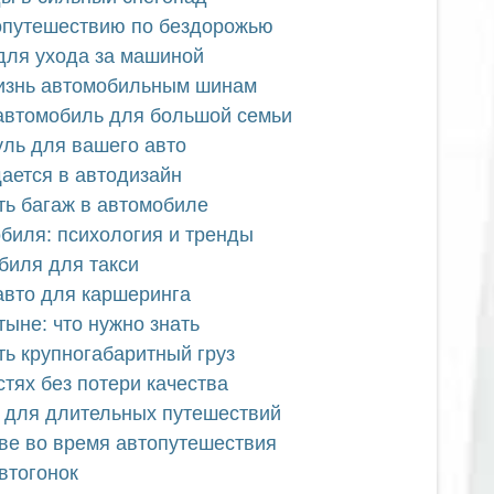
топутешествию по бездорожью
 для ухода за машиной
жизнь автомобильным шинам
автомобиль для большой семьи
уль для вашего авто
щается в автодизайн
ть багаж в автомобиле
обиля: психология и тренды
биля для такси
авто для каршеринга
ыне: что нужно знать
ть крупногабаритный груз
стях без потери качества
 для длительных путешествий
иве во время автопутешествия
втогонок