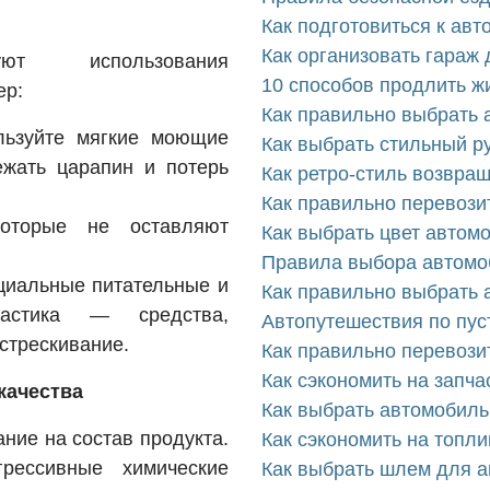
Как подготовиться к ав
Как организовать гараж
ют использования
10 способов продлить 
ер:
Как правильно выбрать 
льзуйте мягкие моющие
Как выбрать стильный р
ежать царапин и потерь
Как ретро-стиль возвра
Как правильно перевози
которые не оставляют
Как выбрать цвет автом
Правила выбора автомо
ециальные питательные и
Как правильно выбрать 
астика — средства,
Автопутешествия по пуст
стрескивание.
Как правильно перевози
Как сэкономить на запча
качества
Как выбрать автомобиль
ние на состав продукта.
Как сэкономить на топл
грессивные химические
Как выбрать шлем для а