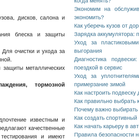
когда менять?
Экономим на обслужив
экономить?
узова, дисков, салона и
Как уберечь кузов от до
Зарядка аккумулятора: 
ания блеска и защиты
Уход за пластиковыми
выгорания
: Для очистки и ухода за
Диагностика подвески
иной.
поездкой в сервис
я защиты металлических
Уход за уплотнителям
примерзание зимой
аждения, тормозной
Как настроить подвеску 
Как правильно выбрать 
Почему важно выбирать
Как создать спортивный
дпочтение известным и
Как начать карьеру в ав
редлагают качественные
Правила безопасности н
 тестирования и имеют