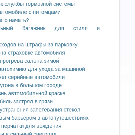
ок службы тормозной системы
автомобиле с питомцами
его начать?
льный багажник для стиля и
сходов на штрафы за парковку
на страховке автомобиля
прогрева салона зимой
автохимию для ухода за машиной
яет серийные автомобили
 угона в большом городе
знь автомобильной краске
биль застрял в грязи
устранения запотевания стекол
овым барьером в автопутешествиях
 перчатки для вождения
ы в сильный снегопад