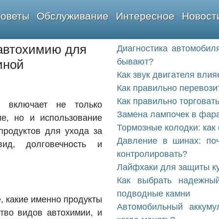
оветы
Обслуживание
Интересное
Новост
 автохимию для
Диагностика автомобиля
бывают?
иной
Как звук двигателя влия
Как правильно перевози
Как правильно торговат
 включает не только
Замена лампочек в фара
ие, но и использование
Тормозные колодки: как 
продуктов для ухода за
Давление в шинах: поч
ид, долговечность и
контролировать?
Лайфхаки для защиты ку
Как выбрать надежны
подводные камни
, какие именно продукты
Автомобильный аккуму
тво видов автохимии, и